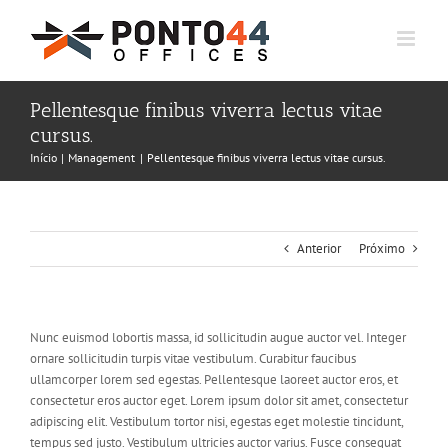
Ir
para
o
conteúdo
Pellentesque finibus viverra lectus vitae
cursus.
Início
Management
Pellentesque finibus viverra lectus vitae cursus.
Anterior
Próximo
Nunc euismod lobortis massa, id sollicitudin augue auctor vel. Integer
ornare sollicitudin turpis vitae vestibulum. Curabitur faucibus
ullamcorper lorem sed egestas. Pellentesque laoreet auctor eros, et
consectetur eros auctor eget. Lorem ipsum dolor sit amet, consectetur
adipiscing elit. Vestibulum tortor nisi, egestas eget molestie tincidunt,
tempus sed justo. Vestibulum ultricies auctor varius. Fusce consequat