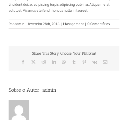
tincidunt dui, ac adipiscing turpis adipiscing pulvinar. Aliquam erat
volutpat. Vivamus eleifend rhoncus nulla in laoreet.
Por
admin
|
fevereiro 28th, 2016
|
Management
|
0 Comentários
Share This Story, Choose Your Platform!
Facebook
X
Reddit
LinkedIn
WhatsApp
Tumblr
Pinterest
Vk
E-
mail
Sobre o Autor:
admin