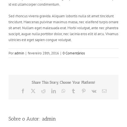
id est ullamcorper condimentum.
Sed rhoncus viverra gravida. Aliquam lobortis nulla sit amet tincidunt
tincidunt. Maecenas pulvinar maximus massa, nec eleifend turpis ornare
sit amet. Nullam eget malesuada erat. Morbi volutpat, ante nec pharetra
suscipit, augue nulla porttitor dolor, nec lacinia eros elit id arcu. Vivamus
ultricies est eget sapien congue volutpat.
Por
admin
|
fevereiro 28th, 2016
|
0 Comentários
Share This Story, Choose Your Platform!
Facebook
X
Reddit
LinkedIn
WhatsApp
Tumblr
Pinterest
Vk
E-
mail
Sobre o Autor:
admin