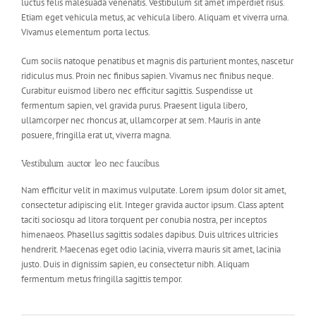
luctus felis malesuada venenatis. Vestibulum sit amet imperdiet risus.
Etiam eget vehicula metus, ac vehicula libero. Aliquam et viverra urna.
Vivamus elementum porta lectus.
Cum sociis natoque penatibus et magnis dis parturient montes, nascetur
ridiculus mus. Proin nec finibus sapien. Vivamus nec finibus neque.
Curabitur euismod libero nec efficitur sagittis. Suspendisse ut
fermentum sapien, vel gravida purus. Praesent ligula libero,
ullamcorper nec rhoncus at, ullamcorper at sem. Mauris in ante
posuere, fringilla erat ut, viverra magna.
Vestibulum auctor leo nec faucibus.
Nam efficitur velit in maximus vulputate. Lorem ipsum dolor sit amet,
consectetur adipiscing elit. Integer gravida auctor ipsum. Class aptent
taciti sociosqu ad litora torquent per conubia nostra, per inceptos
himenaeos. Phasellus sagittis sodales dapibus. Duis ultrices ultricies
hendrerit. Maecenas eget odio lacinia, viverra mauris sit amet, lacinia
justo. Duis in dignissim sapien, eu consectetur nibh. Aliquam
fermentum metus fringilla sagittis tempor.