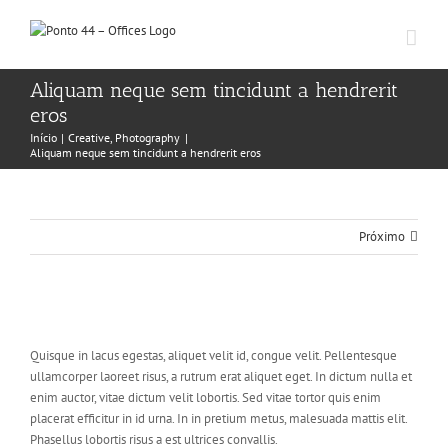
Ir
para
o
conteúdo
Aliquam neque sem tincidunt a hendrerit
eros
Início
Creative
Photography
Aliquam neque sem tincidunt a hendrerit eros
Próximo
View
Larger
Quisque in lacus egestas, aliquet velit id, congue velit. Pellentesque
Image
ullamcorper laoreet risus, a rutrum erat aliquet eget. In dictum nulla et
enim auctor, vitae dictum velit lobortis. Sed vitae tortor quis enim
placerat efficitur in id urna. In in pretium metus, malesuada mattis elit.
Phasellus lobortis risus a est ultrices convallis.