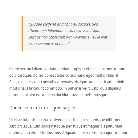
“Quisque eleifend ac magna eu sodales. Sed
ullamcorper bibendum lectus sed scelerisque.
Quisque non consequat orci. Vivamus eu ex id erat
luctus congue ac et libero”
Morbi nec orci diam. Nullam pretium turpis et elit dapibus, nec rutrum
odio tristique. Donec consectetur cursus nunc eget mattis. Nam at
finibus erat. Mauris convallis venenatis tristique. Aenean sit amet nibh
mollis risus tincidunt commodo. In pulvinar velit justo, quis dapibus
tortor dignissim eu. Aenean tincidunt suscipit pellentesque.
Donec vehicula dui quis sapien
Ut vitae lobortis magna, id viverra orci. In eget scelerisque nibh, nec
suscipit lacus. Cum sociis natoque penatibus et magnis dis parturient
montes, nascetur ridiculus mus. Aliquam pulvinar ipsum augue, tempor