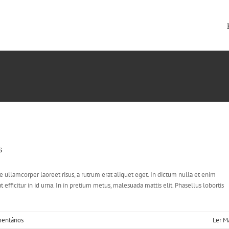
 sem tincidunt a hendrerit eros
reative
Photography
s
ue ullamcorper laoreet risus, a rutrum erat aliquet eget. In dictum nulla et enim
at efficitur in id urna. In in pretium metus, malesuada mattis elit. Phasellus lobortis
entários
Ler M