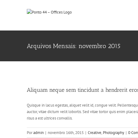
Ir
para
o
conteúdo
Arquivos Mensais:
novembro 2015
Aliquam neque
C
Aliquam neque sem tincidunt a hendrerit ero
Quisque in lacus egestas, aliquet velit id, congue velit. Pellentesq
auctor, vitae dictum velit lobortis. Sed vitae tortor quis enim placer
risus a est ultrices convallis.
Por
admin
|
novembro 16th, 2015
|
Creative
,
Photography
|
0 Com