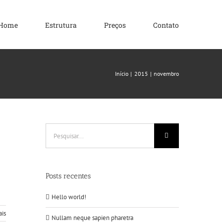
Home
Estrutura
Preços
Contato
Início
2015
novembro
Buscar
resultados
para:
Posts recentes
Hello world!
ais
Nullam neque sapien pharetra